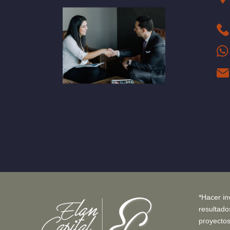
*Hacer in
resultado
proyectos