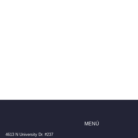
MENÚ
4613 N University Dr. #237