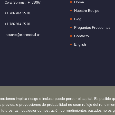
Home
Coral Springs, Fl 33067
Nuestro Equipo
+1 786 914 25 01
Blog
+1 786 914 25 01
Preguntas Frecuentes
aduarte@elancapital.us
Contacto
English
versiones implica riesgo e incluso puede perder el capital. Es posible q
s previos, o proyecciones de probabilidad no sean reflejo del rendimie
 futuros, así, cualquier demostración de rendimientos pasados no es g