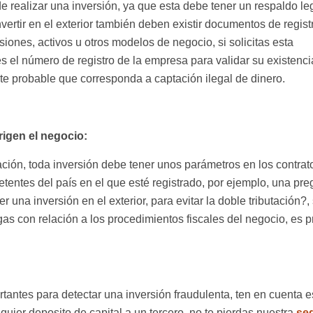
e realizar una inversión, ya que esta debe tener un respaldo leg
 invertir en el exterior también deben existir documentos de regis
siones, activos u otros modelos de negocio, si solicitas esta
es el número de registro de la empresa para validar su existenc
nte probable que corresponda a captación ilegal de dinero.
rigen el negocio:
ación, toda inversión debe tener unos parámetros en los contra
etentes del país en el que esté registrado, por ejemplo, una pre
na inversión en el exterior, para evitar la doble tributación?, 
as con relación a los procedimientos fiscales del negocio, es 
antes para detectar una inversión fraudulenta, ten en cuenta e
quier deposito de capital a un tercero, no te pierdas nuestra
se