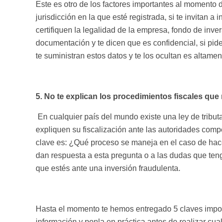
Este es otro de los factores importantes al momento d
jurisdicción en la que esté registrada, si te invitan a
certifiquen la legalidad de la empresa, fondo de inver
documentación y te dicen que es confidencial, si pid
te suministran estos datos y te los ocultan es altame
5. No te explican los procedimientos fiscales que 
En cualquier país del mundo existe una ley de tribut
expliquen su fiscalización ante las autoridades comp
clave es: ¿Qué proceso se maneja en el caso de hacer u
dan respuesta a esta pregunta o a las dudas que teng
que estés ante una inversión fraudulenta.
Hasta el momento te hemos entregado 5 claves import
información y ponla en práctica antes de realizar cual