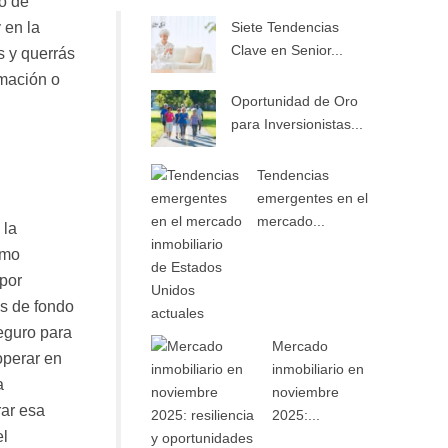
o de
 en la
Siete Tendencias
Clave en Senior...
s y querrás
rmación o
Oportunidad de Oro
para Inversionistas...
Tendencias
emergentes en el
mercado...
 la
omo
 por
s de fondo
eguro para
Mercado
operar en
inmobiliario en
a
noviembre
rar esa
2025:...
el