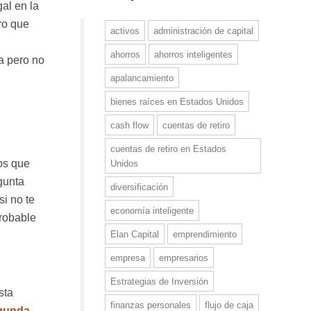
al en la
tro que
activos
administración de capital
ahorros
ahorros inteligentes
ia pero no
apalancamiento
bienes raíces en Estados Unidos
cash flow
cuentas de retiro
cuentas de retiro en Estados
tos que
Unidos
gunta
diversificación
si no te
economía inteligente
probable
Elan Capital
emprendimiento
empresa
empresarios
Estrategias de Inversión
sta
finanzas personales
flujo de caja
gunda