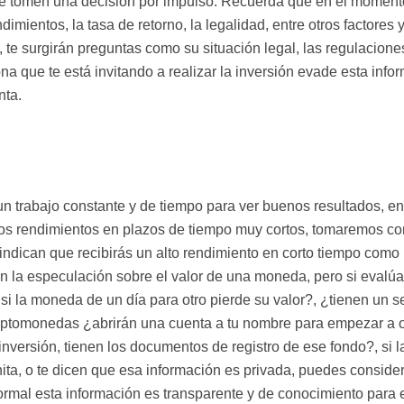
que tomen una decisión por impulso. Recuerda que en el moment
dimientos, la tasa de retorno, la legalidad, entre otros factores y
, te surgirán preguntas como su situación legal, las regulacione
na que te está invitando a realizar la inversión evade esta info
nta.
n trabajo constante y de tiempo para ver buenos resultados, en
ltos rendimientos en plazos de tiempo muy cortos, tomaremos c
ndican que recibirás un alto rendimiento en corto tiempo como
 la especulación sobre el valor de una moneda, pero si evalúa
i la moneda de un día para otro pierde su valor?, ¿tienen un s
 criptomonedas ¿abrirán una cuenta a tu nombre para empezar a 
nversión, tienen los documentos de registro de ese fondo?, si l
ita, o te dicen que esa información es privada, puedes conside
rmal esta información es transparente y de conocimiento para 