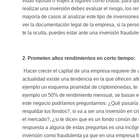
vidas lujosas o viajes a lugares como Dubái, para 
realizar una inversión debes evaluar el riesgo, los ren
mayoría de casos al analizar este tipo de inversiones
ver la documentación legal de la empresa, si la perso
te la oculta, puedes estar ante una inversión fraudule
2.
Prometen altos rendimientos en corto tiempo:
Hacer crecer el capital de una empresa requiere de u
actualidad existe una tendencia en la que ofrecen a
ejemplo un esquema piramidal de criptomonedas, te i
ejemplo un 50% de rendimiento mensual, se basan en
este negocio podríamos preguntarnos: ¿Qué pasaría s
respaldar tus fondos?, si va a ser una inversión en
el mercado?, ¿si te dicen que es un fondo común de i
respuesta a alguna de estas preguntas es una incógn
inversión como fraudulenta ya que en una empresa fo