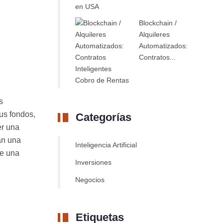
Blockchain /
Alquileres
Automatizados:
Contratos...
s
tus fondos,
Categorías
er una
an una
Inteligencia Artificial
te una
Inversiones
Negocios
Etiquetas