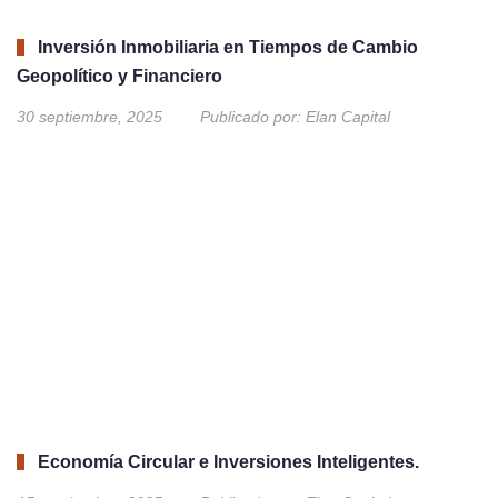
Inversión Inmobiliaria en Tiempos de Cambio
Geopolítico y Financiero
30 septiembre, 2025
Publicado por:
Elan Capital
Economía Circular e Inversiones Inteligentes.