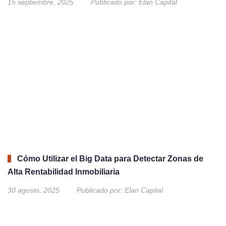
15 septiembre, 2025
Publicado por:
Elan Capital
Cómo Utilizar el Big Data para Detectar Zonas de
Alta Rentabilidad Inmobiliaria
30 agosto, 2025
Publicado por:
Elan Capital