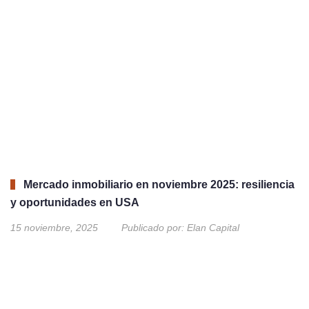
Mercado inmobiliario en noviembre 2025: resiliencia
y oportunidades en USA
15 noviembre, 2025
Publicado por:
Elan Capital