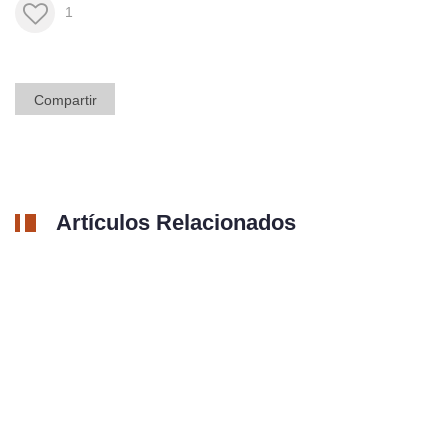
1
Compartir
Artículos Relacionados