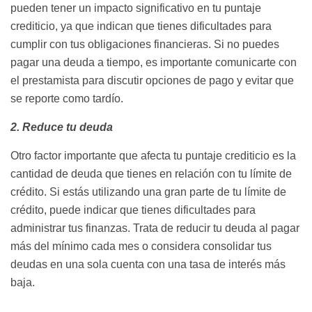
pueden tener un impacto significativo en tu puntaje
crediticio, ya que indican que tienes dificultades para
cumplir con tus obligaciones financieras. Si no puedes
pagar una deuda a tiempo, es importante comunicarte con
el prestamista para discutir opciones de pago y evitar que
se reporte como tardío.
2. Reduce tu deuda
Otro factor importante que afecta tu puntaje crediticio es la
cantidad de deuda que tienes en relación con tu límite de
crédito. Si estás utilizando una gran parte de tu límite de
crédito, puede indicar que tienes dificultades para
administrar tus finanzas. Trata de reducir tu deuda al pagar
más del mínimo cada mes o considera consolidar tus
deudas en una sola cuenta con una tasa de interés más
baja.