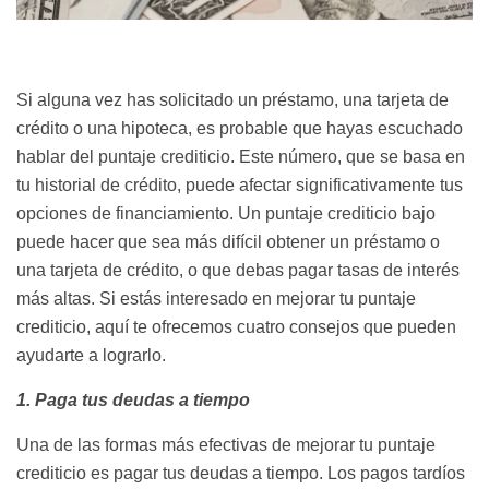
Si alguna vez has solicitado un préstamo, una tarjeta de
crédito o una hipoteca, es probable que hayas escuchado
hablar del puntaje crediticio. Este número, que se basa en
tu historial de crédito, puede afectar significativamente tus
opciones de financiamiento. Un puntaje crediticio bajo
puede hacer que sea más difícil obtener un préstamo o
una tarjeta de crédito, o que debas pagar tasas de interés
más altas. Si estás interesado en mejorar tu puntaje
crediticio, aquí te ofrecemos cuatro consejos que pueden
ayudarte a lograrlo.
1. Paga tus deudas a tiempo
Una de las formas más efectivas de mejorar tu puntaje
crediticio es pagar tus deudas a tiempo. Los pagos tardíos